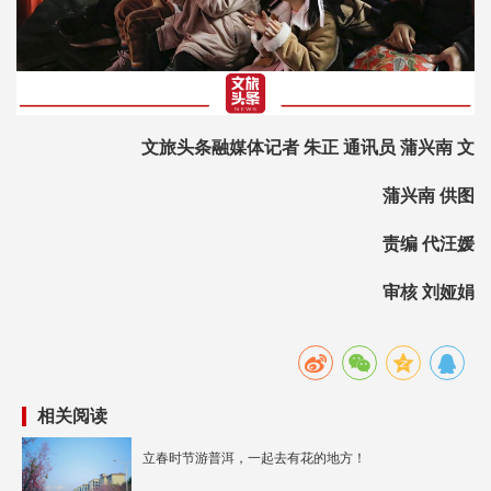
文旅头条融媒体记者 朱正 通讯员 蒲兴南 文
蒲兴南 供图
责编 代汪媛
审核 刘娅娟
相关阅读
立春时节游普洱，一起去有花的地方！