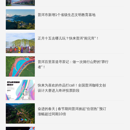
普洱市新增1个省级生态文明教育基地
正月十五去哪儿玩？快来普洱“闹元宵”！
普洱百里茶道寻茶记：做一次骑行山野的“莽行
者”！
快来为喜欢的作品打call！全国普洱咖啡文创
设计大赛进入终评投票阶段
奋进的春天 | 春节期间普洱掀起“住宿热” 预订
涨幅超过同期10倍