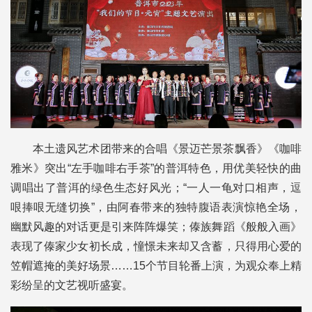
本土遗风艺术团带来的合唱《景迈芒景茶飘香》《咖啡
雅米》突出“左手咖啡右手茶”的普洱特色，用优美轻快的曲
调唱出了普洱的绿色生态好风光；“一人一龟对口相声，逗
哏捧哏无缝切换”，由阿春带来的独特腹语表演惊艳全场，
幽默风趣的对话更是引来阵阵爆笑；傣族舞蹈《般般入画》
表现了傣家少女初长成，憧憬未来却又含蓄，只得用心爱的
笠帽遮掩的美好场景……15个节目轮番上演，为观众奉上精
彩纷呈的文艺视听盛宴。