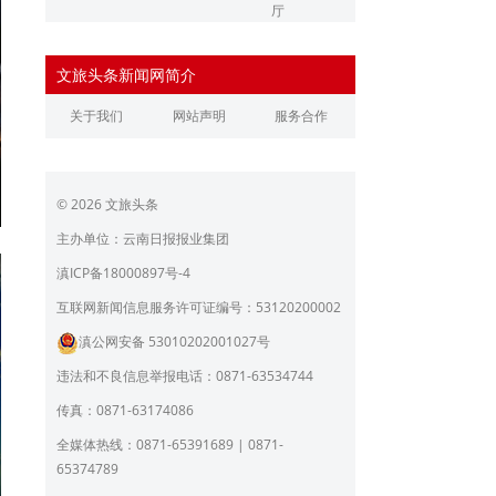
厅
辽宁省文化和旅游厅
江苏省文化和旅游厅
文旅头条新闻网简介
浙江省文化和旅游厅
安徽省文化和旅游厅
关于我们
网站声明
服务合作
江西省文化和旅游厅
河南省文化和旅游厅
湖北省文化和旅游厅
湖南省文化和旅游厅
© 2026 文旅头条
广东省文化和旅游厅
广西壮族自治区文化和旅
游厅
主办单位：云南日报报业集团
海南省旅游和文化广电体
贵州省文化和旅游厅
滇ICP备18000897号-4
育厅
陕西省文化和旅游厅
甘肃省文化和旅游厅
互联网新闻信息服务许可证编号：53120200002
滇公网安备 53010202001027号
青海省文化和旅游厅
宁夏回族自治区文化和旅
游厅
违法和不良信息举报电话：0871-63534744
北京市文旅局
上海市文化和旅游局
传真：0871-63174086
重庆市文化和旅游发展委
全媒体热线：0871-65391689 | 0871-
员会
65374789