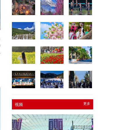
云
闻
见
更多
视频