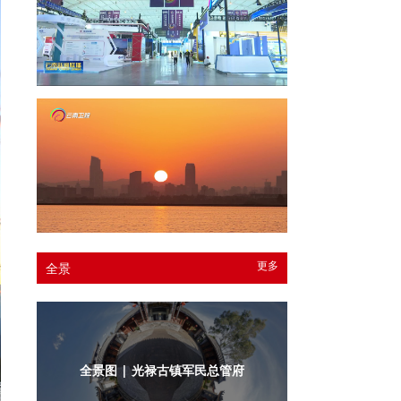
更多
全景
全景图 | 光禄古镇军民总管府内庭