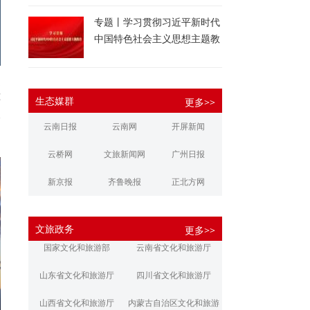
专题丨学习贯彻习近平新时代
中国特色社会主义思想主题教
育
座
生态媒群
更多>>
雨
峰
云南日报
云南网
开屏新闻
云桥网
文旅新闻网
广州日报
新京报
齐鲁晚报
正北方网
大河报
扬子晚报
华商报
文旅政务
更多>>
江南都市报
新安晚报
潇湘晨报
国家文化和旅游部
云南省文化和旅游厅
文旅丽江
文旅楚雄
大理文旅
山东省文化和旅游厅
四川省文化和旅游厅
山西省文化和旅游厅
内蒙古自治区文化和旅游