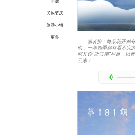
非遗
民族节庆
旅游小镇
更多
编者按：每朵花开都
南，一年四季都有看不完
网开设“听云南”栏目，以
云南！