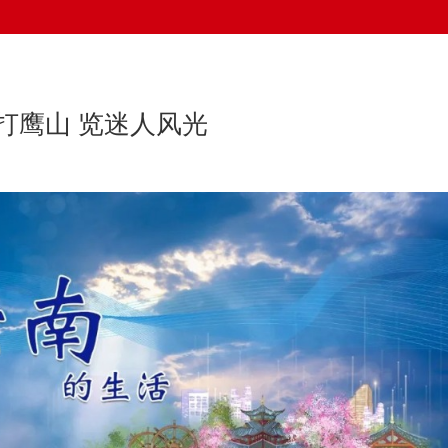
冲打鹰山 览迷人风光