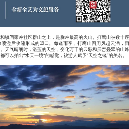
中和镇闫家冲社区群山之上，是腾冲最高的火山。打鹰山被数十
浆喷溢后收缩形成的凹口。每逢雨季，打鹰山四周风起云涌，
潭。天气晴朗时，湛蓝的天空，变化万千的云彩和层峦叠翠的山
都可以拍出“水天一境”的感觉，被游人赋予“天空之镜”的美名。