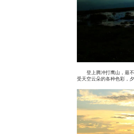
登上腾冲打鹰山，最
受天空云朵的各种色彩，夕