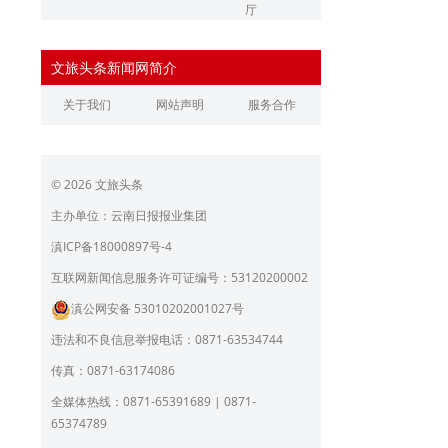
厅
辽宁省文化和旅游厅
江苏省文化和旅游厅
文旅头条新闻网简介
浙江省文化和旅游厅
安徽省文化和旅游厅
关于我们
网站声明
服务合作
江西省文化和旅游厅
河南省文化和旅游厅
湖北省文化和旅游厅
湖南省文化和旅游厅
© 2026 文旅头条
广东省文化和旅游厅
广西壮族自治区文化和旅
游厅
主办单位：云南日报报业集团
海南省旅游和文化广电体
贵州省文化和旅游厅
滇ICP备18000897号-4
育厅
陕西省文化和旅游厅
甘肃省文化和旅游厅
互联网新闻信息服务许可证编号：53120200002
滇公网安备 53010202001027号
青海省文化和旅游厅
宁夏回族自治区文化和旅
游厅
违法和不良信息举报电话：0871-63534744
北京市文旅局
上海市文化和旅游局
传真：0871-63174086
重庆市文化和旅游发展委
全媒体热线：0871-65391689 | 0871-
员会
65374789