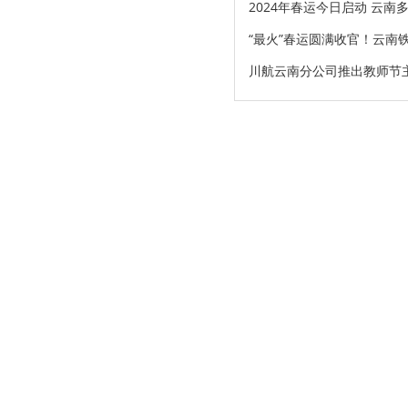
2024年春运今日启动 云
“最火”春运圆满收官！云南铁
川航云南分公司推出教师节