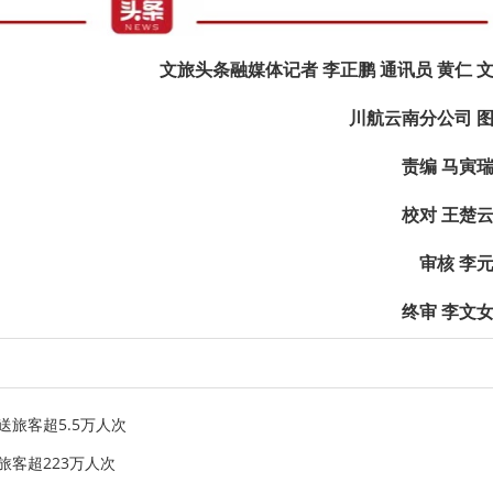
文旅头条融媒体记者 李正鹏 通讯员
黄仁 
川航云南分公司 
责编 马寅
校对 王楚
审核 李
终审 李文
送旅客超5.5万人次
旅客超223万人次