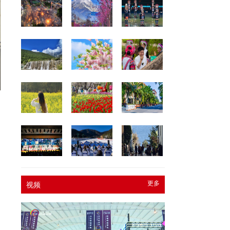
、
同
、
的
更多
视频
，