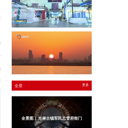
文
图
瑞
云
元
女
更多
全景
全景图 | 光禄古镇军民总管府