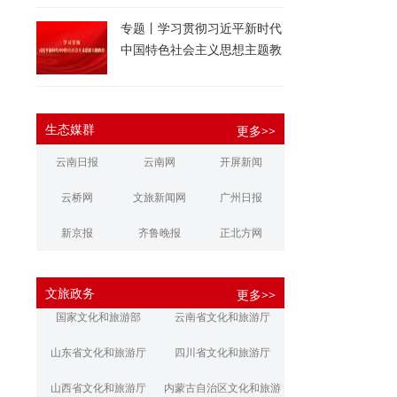
专题丨学习贯彻习近平新时代
中国特色社会主义思想主题教
育
生态媒群
更多>>
云南日报
云南网
开屏新闻
云桥网
文旅新闻网
广州日报
新京报
齐鲁晚报
正北方网
大河报
扬子晚报
华商报
文旅政务
更多>>
江南都市报
新安晚报
潇湘晨报
国家文化和旅游部
云南省文化和旅游厅
文旅丽江
文旅楚雄
大理文旅
山东省文化和旅游厅
四川省文化和旅游厅
山西省文化和旅游厅
内蒙古自治区文化和旅游