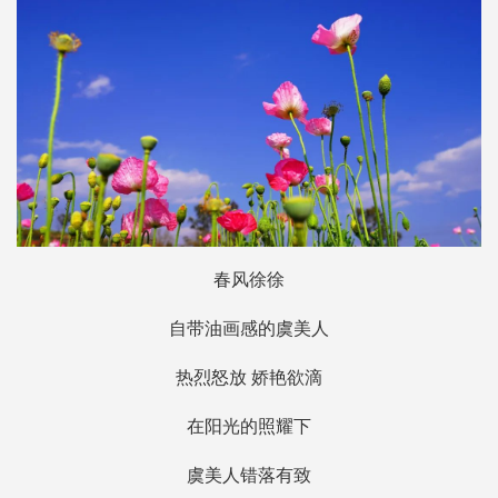
春风徐徐
自带油画感的虞美人
热烈怒放 娇艳欲滴
在阳光的照耀下
虞美人错落有致