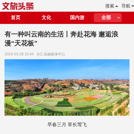
搜索
导航
首页
文化
国内游
全部
有一种叫云南的生活丨奔赴花海 邂逅浪
漫“天花板”
2024-03-28 10:44
永仁县融媒体中心
早春三月 草长莺飞