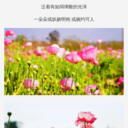
泛着有如绢绸般的光泽
一朵朵或妖娆明艳 或婉约可人