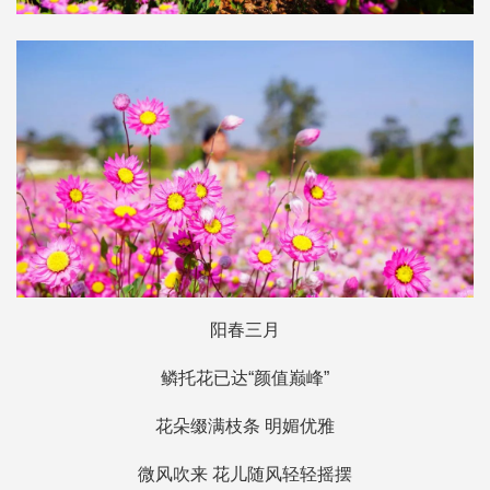
阳春三月
鳞托花已达“颜值巅峰”
花朵缀满枝条 明媚优雅
微风吹来 花儿随风轻轻摇摆