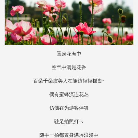
置身花海中
空气中满是花香
百朵千朵虞美人在裙边轻轻摇曳~
偶有蜜蜂流连花丛
仿佛在为游客伴舞
驻足拍照打卡
随手一拍都置身满屏浪漫中