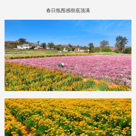
春日氛围感彻底顶满