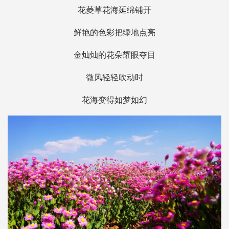
花菱草花海延绵铺开
鲜艳的色彩把绿地点亮
金灿灿的花朵耀眼夺目
微风轻轻吹动时
花海变得如梦如幻