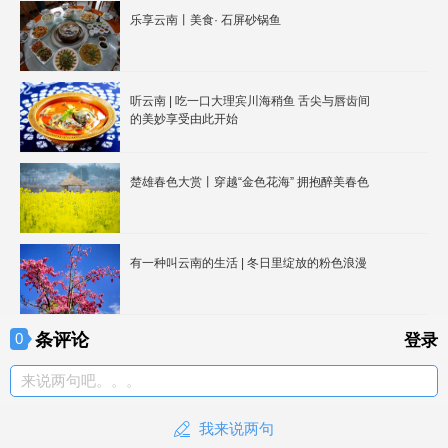
乐享云南丨美食· 石屏砂锅鱼
听云南 | 吃一口大理宾川海稍鱼 舌尖与唇齿间
的美妙享受由此开始
楚雄春色大赏丨穿越“金色花海” 拥抱醉美春色
有一种叫云南的生活 | 冬日里绽放的粉色浪漫
条评论
0
登录
来说两句吧。。。
我来说两句