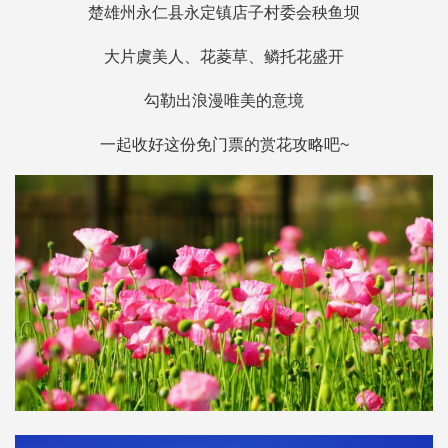
楚雄州永仁县永定镇店子村委会秧鱼坝
大片虞美人、花菱草、鳞托花盛开
勾勒出浪漫唯美的意境
一起收好这份免门票的赏花攻略吧~