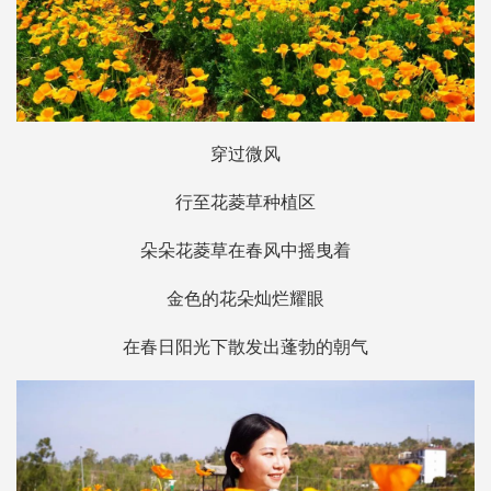
穿过微风
行至花菱草种植区
朵朵花菱草在春风中摇曳着
金色的花朵灿烂耀眼
在春日阳光下散发出蓬勃的朝气