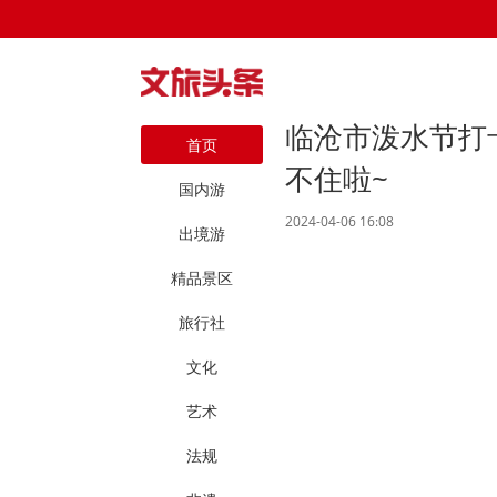
临沧市泼水节打
首页
不住啦~
国内游
2024-04-06 16:08
出境游
精品景区
旅行社
文化
艺术
法规