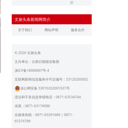
厅
辽宁省文化和旅游厅
江苏省文化和旅游厅
文旅头条新闻网简介
浙江省文化和旅游厅
安徽省文化和旅游厅
关于我们
网站声明
服务合作
江西省文化和旅游厅
河南省文化和旅游厅
湖北省文化和旅游厅
湖南省文化和旅游厅
© 2026 文旅头条
广东省文化和旅游厅
广西壮族自治区文化和旅
游厅
主办单位：云南日报报业集团
海南省旅游和文化广电体
贵州省文化和旅游厅
滇ICP备18000897号-4
育厅
陕西省文化和旅游厅
甘肃省文化和旅游厅
互联网新闻信息服务许可证编号：53120200002
滇公网安备 53010202001027号
青海省文化和旅游厅
宁夏回族自治区文化和旅
游厅
违法和不良信息举报电话：0871-63534744
北京市文旅局
上海市文化和旅游局
传真：0871-63174086
重庆市文化和旅游发展委
全媒体热线：0871-65391689 | 0871-
员会
65374789