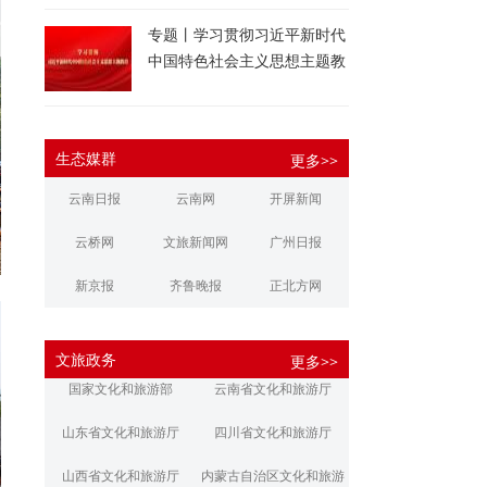
专题丨学习贯彻习近平新时代
中国特色社会主义思想主题教
育
生态媒群
更多>>
云南日报
云南网
开屏新闻
云桥网
文旅新闻网
广州日报
新京报
齐鲁晚报
正北方网
大河报
扬子晚报
华商报
文旅政务
更多>>
江南都市报
新安晚报
潇湘晨报
国家文化和旅游部
云南省文化和旅游厅
文旅丽江
文旅楚雄
大理文旅
山东省文化和旅游厅
四川省文化和旅游厅
山西省文化和旅游厅
内蒙古自治区文化和旅游