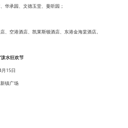
馆、华承园、文德玉堂、曼听园；
酒店、空港酒店、凯莱斯顿酒店、东港金海棠酒店。
噻”泼水狂欢节
4月15日
镇新镇广场