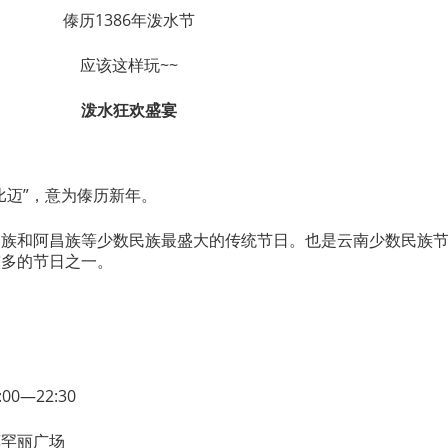
傣历1386年泼水节
应该这样玩~~
泼水狂欢盛宴
比迈”，意为傣历新年。
朗族和阿昌族等少数民族最盛大的传统节日。也是云南少数民族
较多的节日之一。
0—22:30
莫罕丽广场