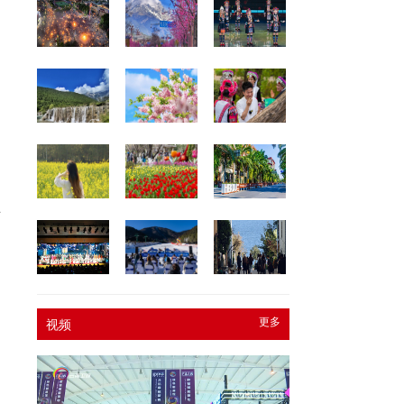
节
更多
视频