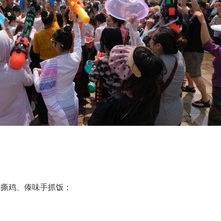
手撕鸡、傣味手抓饭；