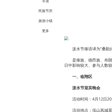
非遗
民族节庆
旅游小镇
更多
泼水节傣语译为“桑勘
是傣族、德昂族、布
日中影响较大、参与人数
一、临翔区
泼水节迎宾晚会
活动时间：4月12日20:0
活动地点：佤山凤城