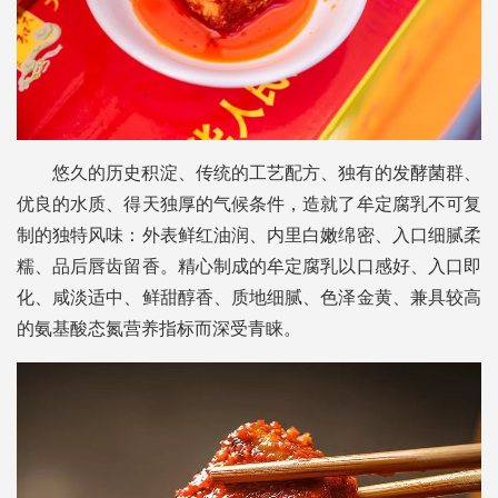
悠久的历史积淀、传统的工艺配方、独有的发酵菌群、
优良的水质、得天独厚的气候条件，造就了牟定腐乳不可复
制的独特风味：外表鲜红油润、内里白嫩绵密、入口细腻柔
糯、品后唇齿留香。精心制成的牟定腐乳以口感好、入口即
化、咸淡适中、鲜甜醇香、质地细腻、色泽金黄、兼具较高
的氨基酸态氮营养指标而深受青睐。