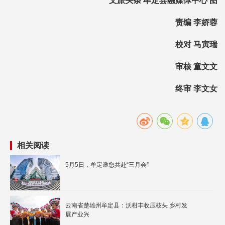
文旅头条 牟定县融媒体中心 图
责编 李娇蓉
校对 马寅瑞
审核 童文文
终审 李文女
相关阅读
5月5日，牟定邀您共赴“三月会”
云南省楚雄州牟定县：沃柑丰收压枝头 乡村发
展产业兴