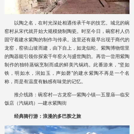
以陶之名，在时光深处相遇传承千年的技艺。城北的碗
窑村从宋代就开始大规模烧制陶瓷。时至今日，碗窑村人仍
固守着建水紫陶的制作与传承。这里还有最早出现于商代的
龙窑，窑依山坡而建，由下自上，如龙似蛇。紫陶博物馆里
的陶器能引领你探索千年窑火与盛世陶韵。再尝一尝用紫陶
制作的独特蒸锅烹制而成的鲜美汽锅鸡。此番游来，“坚如
铁，明如水，润如玉，声如磬”的建水紫陶不再是一个名
称，而是有温度有触感有味觉的记忆。
推介线路：
碗窑村—古龙窑—紫陶小镇—五显庙—临安
饭店（汽锅鸡）—建水紫陶街
经典骑行游：
浪漫的多巴胺之旅