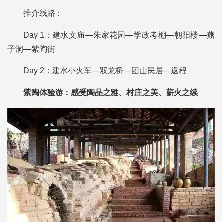
推介线路：
Day 1：建水文庙—朱家花园—学政考棚—朝阳楼—燕
子洞—紫陶街
Day 2：建水小火车—双龙桥—团山民居—返程
紫陶体验游：
感受陶品之雅、村庄之美、薪火之续