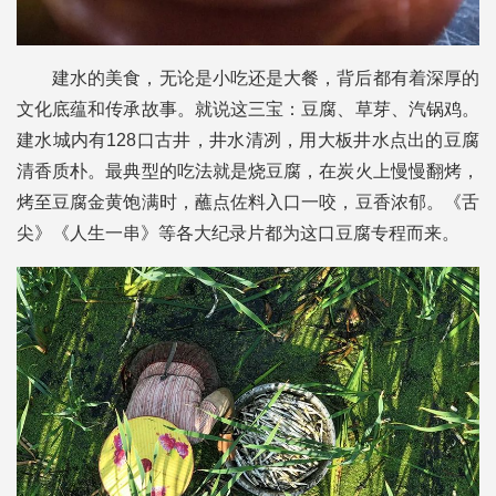
建水的美食，无论是小吃还是大餐，背后都有着深厚的
文化底蕴和传承故事。就说这三宝：豆腐、草芽、汽锅鸡。
建水城内有128口古井，井水清冽，用大板井水点出的豆腐
清香质朴。最典型的吃法就是烧豆腐，在炭火上慢慢翻烤，
烤至豆腐金黄饱满时，蘸点佐料入口一咬，豆香浓郁。《舌
尖》《人生一串》等各大纪录片都为这口豆腐专程而来。