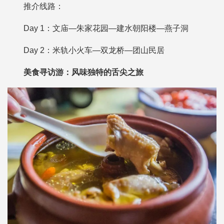
推介线路：
Day 1：文庙—朱家花园—建水朝阳楼—燕子洞
Day 2：米轨小火车—双龙桥—团山民居
美食寻访游：
风味独特的舌尖之旅