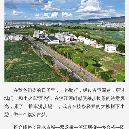
在秋色初染的日子里，一路骑行，经过古宅深巷，穿过
城门，和小火车“赛跑”，在泸江河畔感受移步换景的诗意风
光，累了，推车漫步堤上，或者在枝条轻摇的大柳树下小
憩，做一个临安古梦。
推介线路：
建水古城—双龙桥—泸江烟柳—乡会桥—团