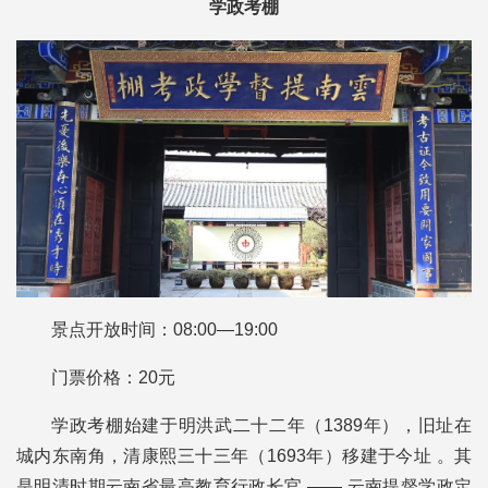
学政考棚
景点开放时间：08:00—19:00
门票价格：20元
学政考棚始建于明洪武二十二年（1389年），旧址在
城内东南角，清康熙三十三年（1693年）移建于今址 。其
是明清时期云南省最高教育行政长官 —— 云南提督学政定