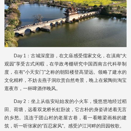
Day 1：古城深度游，在文庙感受儒家文化，在滇南“大
观园”享受古式闲暇，在学政考棚研究中国西南古代科举制
度，在有“小天安门”之称的朝阳楼登高望远。领略了建水的
文化精粹，不妨去燕子洞欣赏自然奇景，晚上在紫陶街淘宝
逛夜市，一杯啤酒伴晚风。
Day 2：坐上从临安站始发的小火车，慢悠悠地经过稻
田、荷塘，远看双龙桥长虹卧波，它古朴的身姿讲述着无言
的乡愁。流连于团山村的老屋古巷，看一看雕梁画栋的建
筑，听一听张家的“百忍家风”。感受泸江河畔的田园牧歌。