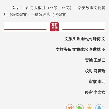
Day 2：西门大板井（豆浆、豆花）—临安故事文化餐
厅（铜炊锅宴）—禧院酒店（汽锅宴）
文旅头条通讯员 钟荷 文
文旅头条 文旅建水 李世林 图
责编 王楚云
校对 马寅瑞
审核 李元
终审 李文女