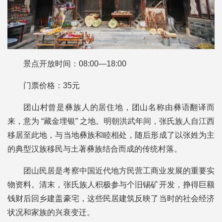
景点开放时间：08:00—18:00
门票价格：35元
团山村曾是彝族人的居住地，团山名称由彝语翻译而
来，意为 “藏金埋银” 之地。明朝洪武年间，张氏族人自江西
移居至此地，与当地彝族和睦相处，随后形成了以张姓为主
的典型汉族移民与土著彝族结合而成的传统村落。
团山民居是考察中国近代地方民营工商业发展的重要实
物资料。清末，张氏族人积极参与个旧锡矿开发，挣得巨额
钱财后回乡建盖豪宅，这些民居建筑反映了当时的社会经济
状况和家族的兴衰变迁。