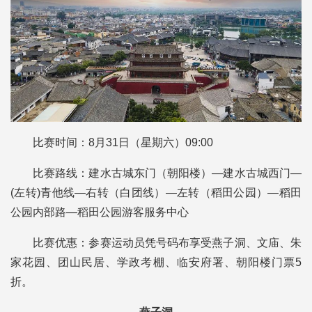
比赛时间：
8月31日（星期六）09:00
比赛路线：
建水古城东门（朝阳楼）—建水古城西门—
(左转)青他线—右转（白团线）—左转（稻田公园）—稻田
公园内部路—稻田公园游客服务中心
比赛优惠：
参赛运动员凭号码布享受燕子洞、文庙、朱
家花园、团山民居、学政考棚、临安府署、朝阳楼门票5
折。