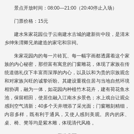
景点开放时间：08:00—21:00（20:40停止入场）
门票价格：15元
建水朱家花园位于云南建水古城的建新街中段，是清末
乡绅朱渭卿兄弟建造的家宅和宗祠。
朱家花园内的每一片砖瓦、每一幅字画都透露着这个家
族的内心秘密，那些富有寓意的门窗雕花，体现了家族在传
统道德礼仪下丰富而深厚的内心，以及以和为贵的宗族观念
和对家族兴旺的诚挚祈盼。其建设重视住居与当地自然环境
相协调，融为一体，如花园内种植竹木花卉，建有荷花鱼水
池，保留稻田，使居住融入江南水乡景色；水上戏台让观众
感到空气清新；40多个天井增添了采光面；门窗雕刻精细，
内容多样，既有利于通风，又使人感到美观。房内的床、
桌、椅、凳等均是紫木雕，体现清代风格 。