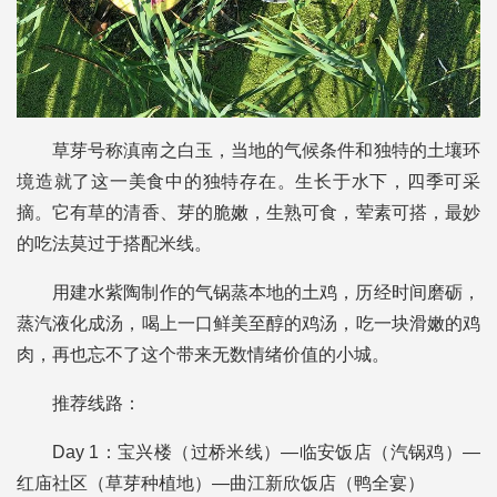
草芽号称滇南之白玉，当地的气候条件和独特的土壤环
境造就了这一美食中的独特存在。生长于水下，四季可采
摘。它有草的清香、芽的脆嫩，生熟可食，荤素可搭，最妙
的吃法莫过于搭配米线。
用建水紫陶制作的气锅蒸本地的土鸡，历经时间磨砺，
蒸汽液化成汤，喝上一口鲜美至醇的鸡汤，吃一块滑嫩的鸡
肉，再也忘不了这个带来无数情绪价值的小城。
推荐线路：
Day 1：宝兴楼（过桥米线）—临安饭店（汽锅鸡）—
红庙社区（草芽种植地）—曲江新欣饭店（鸭全宴）