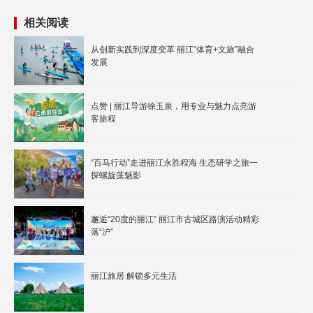
相关阅读
从创新实践到深度变革 丽江“体育+文旅”融合
发展
点赞 | 丽江导游徐玉泉，用专业与魅力点亮游
客旅程
“百马行动”走进丽江永胜程海 生态研学之旅一
探螺旋藻魅影
邂逅“20度的丽江” 丽江市古城区路演活动精彩
落“沪”
丽江旅居 解锁多元生活