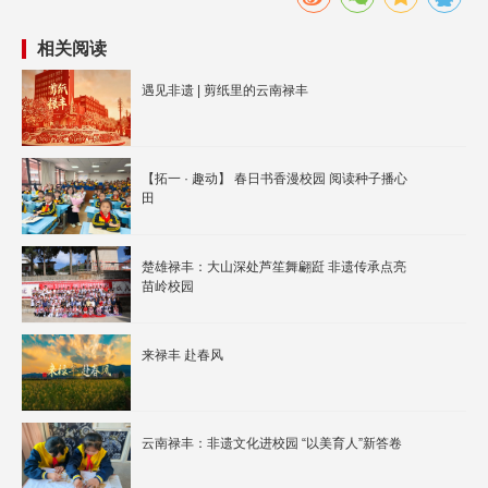
相关阅读
遇见非遗 | 剪纸里的云南禄丰
【拓一 · 趣动】 春日书香漫校园 阅读种子播心
田
楚雄禄丰：大山深处芦笙舞翩跹 非遗传承点亮
苗岭校园
来禄丰 赴春风
云南禄丰：非遗文化进校园 “以美育人”新答卷