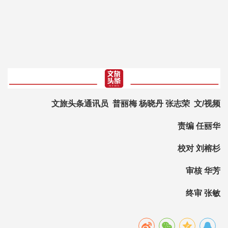
文旅头条通讯员 普丽梅 杨晓丹 张志荣 文/视频
责编 任丽华
校对 刘榕杉
审核 华芳
终审 张敏