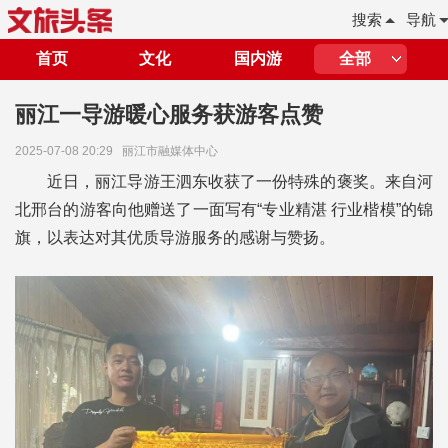
搜索
导航
首页
文化
国内游
全部
丽江一导游暖心服务获游客点赞
2025-07-08 20:29
丽江市融媒体中心
近日，丽江导游王泗东收获了一份特殊的褒奖。来自河
北邢台的游客向他赠送了一面写有“专业精湛 行业楷模”的锦
旗，以表达对其优质导游服务的感谢与赞扬。