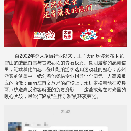
自2002年踏入旅游行业以来，王子天的足迹遍布玉龙
雪山的皑皑白雪与古城巷陌的青石板路。昆明游客的感谢信
里，记载着他为忘带登山鞋的游客选购运动鞋的贴心；苏州
游客的笔墨中，镌刻着他凭借专业指导让全团无一人高原反
应的骄傲；而丽江市文旅局的红榜上，永远定格着他在凌晨
两点护送高反游客就医的负责身影……这些散落在时光里的
暖心片段，最终汇聚成“金牌导游”的璀璨荣光。