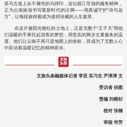
茶马古道上永不褪色的马蹄印，这位丽江导游的服务精神，
正为云南旅游书写着新时代的注脚——用真诚守护“诗与远
方”，让每段旅程都成为值得珍藏的人生篇章。
在这片被阳光吻红的土地上，正是无数个“王子天”用他
们温暖的手掌托起游客的梦想，用坚实的脚步丈量服务的温
度。他们让云南不再只是地图上的坐标，而成为了无数人心
中跃动着温暖记忆的精神原乡。
文旅头条融媒体记者 李亚 实习生 尹津津 文
受访者 供图
责编 刘榕杉
校对 张楠
审核 华芳