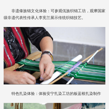
非遗傣族锦文化体验：可参观佤族织锦工坊，观摩国家
级非遗代表性传承人李宪兰展示传统织锦技艺。
特色扎染体验：体验安宁扎染工坊的板蓝根扎染制作