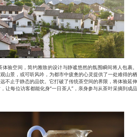
”茶体验空间，简约雅致的设计与静谧悠然的氛围瞬间将人包裹
可观山景，或可听风吟，为都市中疲惫的心灵提供了一处难得的
力远不止于静态的品饮。它打破了传统茶空间的界限，将体验延
，让每位访客都能化身“一日茶人”，亲身参与从茶叶采摘到成