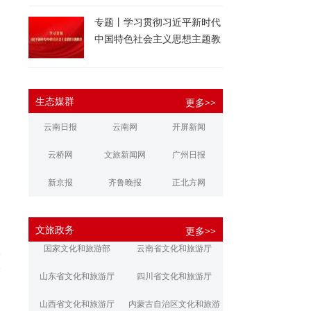
专题丨学习贯彻习近平新时代
中国特色社会主义思想主题教
育
生态媒群
更多>>
云南日报
云南网
开屏新闻
云桥网
文旅新闻网
广州日报
新京报
齐鲁晚报
正北方网
大河报
扬子晚报
华商报
文旅政务
更多>>
江南都市报
新安晚报
潇湘晨报
吸
国家文化和旅游部
云南省文化和旅游厅
本
文旅丽江
文旅楚雄
大理文旅
山东省文化和旅游厅
四川省文化和旅游厅
为
山西省文化和旅游厅
内蒙古自治区文化和旅游