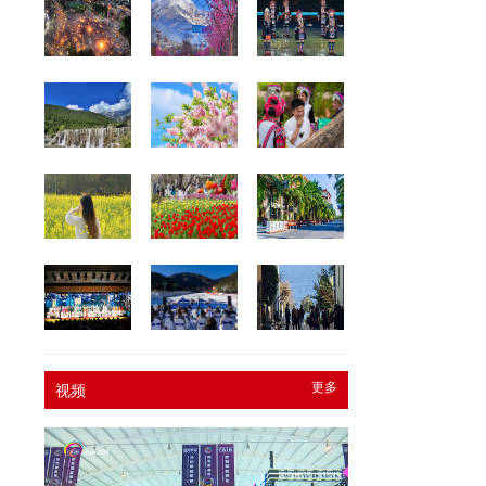
。
栖
伸
品
更多
视频