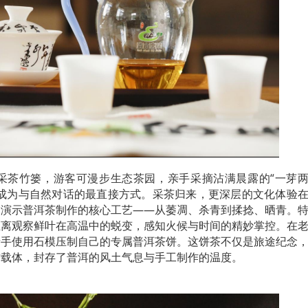
采茶竹篓，游客可漫步生态茶园，亲手采摘沾满晨露的“一芽
，成为与自然对话的最直接方式。采茶归来，更深层的文化体验
场演示普洱茶制作的核心工艺——从萎凋、杀青到揉捻、晒青。
距离观察鲜叶在高温中的蜕变，感知火候与时间的精妙掌控。在
亲手使用石模压制自己的专属普洱茶饼。这饼茶不仅是旅途纪念
质载体，封存了普洱的风土气息与手工制作的温度。