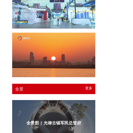
两
在
更多
全景
特
老
，
全景图 | 光禄古镇军民总管府