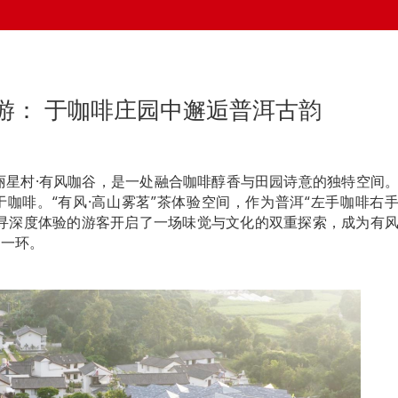
游： 于咖啡庄园中邂逅普洱古韵
丽星村·有风咖谷，是一处融合咖啡醇香与田园诗意的独特空间
咖啡。“有风·高山雾茗”茶体验空间，作为普洱“左手咖啡右
追寻深度体验的游客开启了一场味觉与文化的双重探索，成为有
的一环。