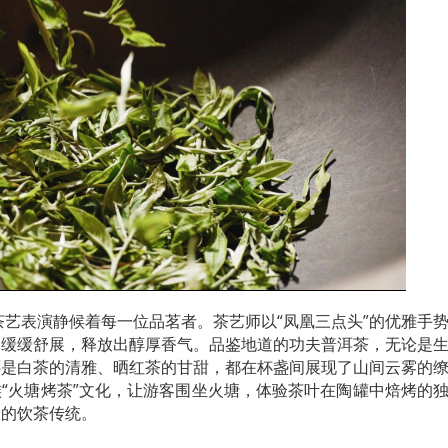
艺表演静候着每一位品茗者。茶艺师以“凤凰三点头”的优雅手
中缓缓舒展，释放出醇厚香气。品鉴地道的功夫普洱茶，无论是
还是白茶的清雅、晒红茶的甘甜，都在杯盏间展现了山间云雾的
“火塘烤茶”文化，让游客围坐火塘，体验茶叶在陶罐中焙烤的
慧的饮茶传统。