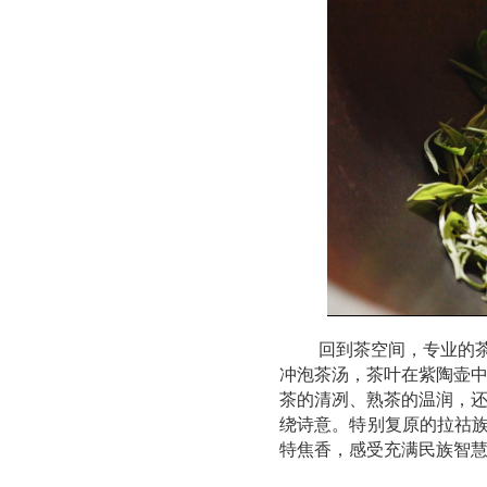
回到茶空间，专业的茶
冲泡茶汤，茶叶在紫陶壶
茶的清冽、熟茶的温润，
绕诗意。特别复原的拉祜族
特焦香，感受充满民族智