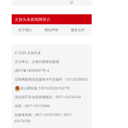
厅
咖
辽宁省文化和旅游厅
江苏省文化和旅游厅
体
代
文旅头条新闻网简介
浙江省文化和旅游厅
安徽省文化和旅游厅
关于我们
网站声明
服务合作
江西省文化和旅游厅
河南省文化和旅游厅
湖北省文化和旅游厅
湖南省文化和旅游厅
© 2026 文旅头条
广东省文化和旅游厅
广西壮族自治区文化和旅
游厅
主办单位：云南日报报业集团
海南省旅游和文化广电体
贵州省文化和旅游厅
滇ICP备18000897号-4
育厅
陕西省文化和旅游厅
甘肃省文化和旅游厅
互联网新闻信息服务许可证编号：53120200002
滇公网安备 53010202001027号
青海省文化和旅游厅
宁夏回族自治区文化和旅
游厅
违法和不良信息举报电话：0871-63534744
北京市文旅局
上海市文化和旅游局
传真：0871-63174086
重庆市文化和旅游发展委
全媒体热线：0871-65391689 | 0871-
员会
65374789