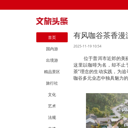
有风咖谷茶香漫
首页
2025-11-19 10:54
国内游
位于普洱市近郊的美
出境游
这里以咖啡为名，却不止于
茶”理念的生动实践，为
精品景区
咖谷多元业态中独具魅力
旅行社
文化
艺术
法规