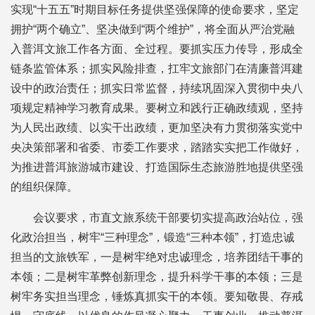
实现“十五五”时期目标任务提供坚强保障的使命要求，坚定
拥护“两个确立”、坚决做到“两个维护”，将全面从严治党融
入普洱文旅工作各方面、全过程。要抓实压力传导，形成全
链条监管体系；抓实风险排查，扛牢文旅部门在清廉普洱建
设中的政治责任；抓实日常监督，持续巩固深入贯彻中央八
项规定精神学习教育成果。要树立和践行正确政绩观，坚持
为人民出政绩、以实干出政绩，更加坚决有力贯彻落实党中
央决策部署和省委、市委工作要求，踏踏实实把工作做好，
为推进普洱旅游城市建设、打造国际生态旅游胜地提供坚强
的组织保障。
会议要求，市直文旅系统干部要切实提高政治站位，强
化政治担当，树牢“三种理念”，锻造“三种本领”，打造忠诚
担当的文旅铁军，一是树牢绝对忠诚理念，培养团结干事的
本领；二是树牢革弊创新理念，提升科学干事的本领；三是
树牢务实担当理念，锤炼真抓实干的本领。要知敬畏、存戒