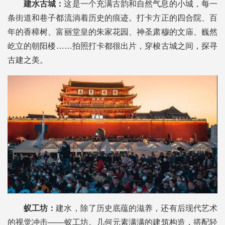
建水古城：
这是一个充满古韵和自然气息的小城，每一
条街道和巷子都流淌着历史的痕迹。打卡方正的四合院、百
年的香樟树、富丽堂皇的朱家花园、神圣肃穆的文庙、巍然
屹立的朝阳楼……拍照打卡都很出片，穿梭古城之间，探寻
古建之美。
蚁工坊：
建水，除了历史底蕴的滋养，还有后现代艺术
的视觉冲击——蚁工坊。几何元素满满的建筑构造，搭配轻