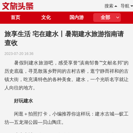
搜索
导航
首页
文化
国内游
全部
旅享生活 宅在建水丨暑期建水旅游指南请
查收
2023-07-20 16:36
暑假到建水旅游吧，感受享誉“滇南邹鲁”“文献名邦”的
历史底蕴，寻觅散落乡野间的古村古桥，逛宁静而祥和的古
镇大街，吃充满特色的各种美食。建水，一个光听名字就让
人向往的地方。
好玩建水
闲逛＋拍照打卡，小编推荐你这样玩：建水古城—蚁工
坊—五龙湖公园—贝山陶庄。