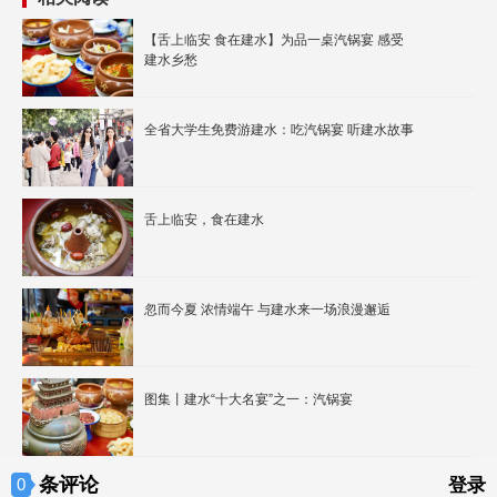
【舌上临安 食在建水】为品一桌汽锅宴 感受
建水乡愁
全省大学生免费游建水：吃汽锅宴 听建水故事
舌上临安，食在建水
忽而今夏 浓情端午 与建水来一场浪漫邂逅
图集丨建水“十大名宴”之一：汽锅宴
条评论
0
登录