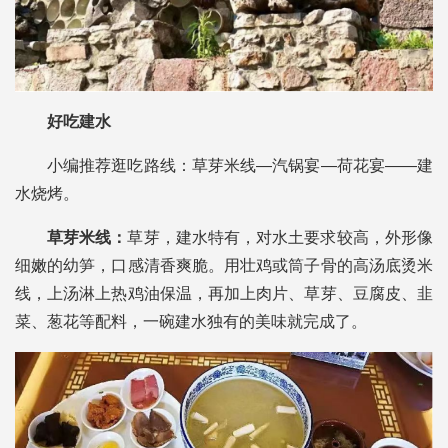
好吃建水
小编推荐逛吃路线：草芽米线—汽锅宴—荷花宴——建
水烧烤。
草芽米线：
草芽，建水特有，对水土要求较高，外形像
细嫩的幼笋，口感清香爽脆。用壮鸡或筒子骨的高汤底烫米
线，上汤淋上热鸡油保温，再加上肉片、草芽、豆腐皮、韭
菜、葱花等配料，一碗建水独有的美味就完成了。