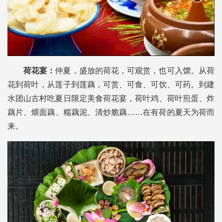
荷花宴：
仲夏，盛放的荷花，可观赏，也可入馔。从荷
花到荷叶，从莲子到莲藕，可赏、可食、可饮、可药。到建
水团山古村吃夏日限定美食荷花宴，
荷叶鸡、荷叶煎蛋、炸
藕片、煨面藕、糯藕泥、清炒脆藕……在有荷的夏天为荷而
来。