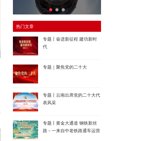
热门文章
专题丨奋进新征程 建功新时
代
其
专题｜聚焦党的二十大
7
旅
8
专题丨云南出席党的二十大代
查
表风采
涉
4
专题丨黄金大通道 钢铁新丝
路－一来自中老铁路通车运营
一周年的报道