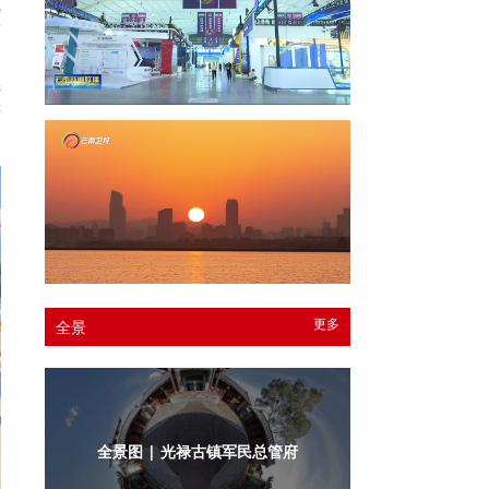
线
营
、
燃
游
更多
全景
全景图 | 光禄古镇军民总管府内庭