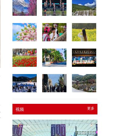
暗
速
推
更多
视频
机
治