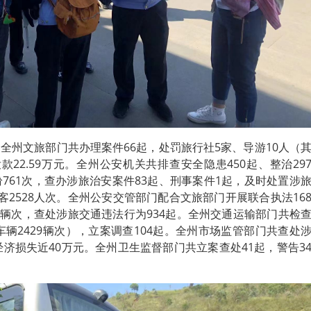
日，全州文旅部门共办理案件66起，处罚旅行社5家、导游10人（
22.59万元。全州公安机关共排查安全隐患450起、整治29
761次，查办涉旅治安案件83起、刑事案件1起，及时处置涉
客2528人次。全州公安交管部门配合文旅部门开展联合执法16
86辆次，查处涉旅交通违法行为934起。全州交通运输部门共检
车辆2429辆次），立案调查104起。全州市场监管部门共查处
经济损失近40万元。全州卫生监督部门共立案查处41起，警告3