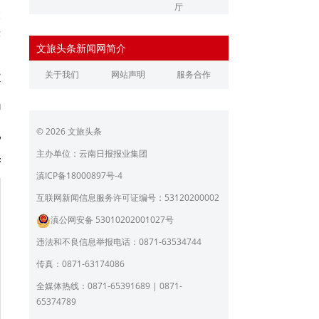
厅
大
辽宁省文化和旅游厅
江苏省文化和旅游厅
秩
文旅头条新闻网简介
浙江省文化和旅游厅
安徽省文化和旅游厅
关于我们
网站声明
服务合作
文
江西省文化和旅游厅
河南省文化和旅游厅
局
湖北省文化和旅游厅
湖南省文化和旅游厅
© 2026 文旅头条
悦
广东省文化和旅游厅
广西壮族自治区文化和旅
游厅
主办单位：云南日报报业集团
芳
海南省旅游和文化广电体
贵州省文化和旅游厅
滇ICP备18000897号-4
育厅
陕西省文化和旅游厅
甘肃省文化和旅游厅
互联网新闻信息服务许可证编号：53120200002
滇公网安备 53010202001027号
青海省文化和旅游厅
宁夏回族自治区文化和旅
游厅
违法和不良信息举报电话：0871-63534744
北京市文旅局
上海市文化和旅游局
传真：0871-63174086
重庆市文化和旅游发展委
全媒体热线：0871-65391689 | 0871-
员会
65374789