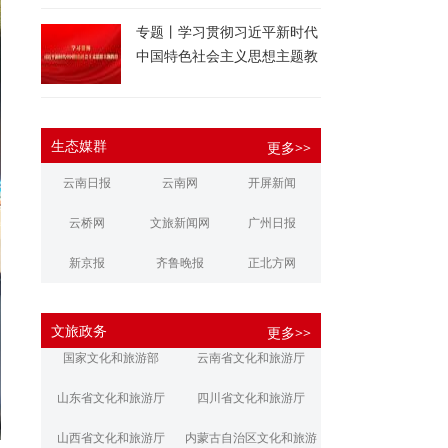
专题丨学习贯彻习近平新时代
中国特色社会主义思想主题教
育
生态媒群
更多>>
云南日报
云南网
开屏新闻
云桥网
文旅新闻网
广州日报
新京报
齐鲁晚报
正北方网
大河报
扬子晚报
华商报
文旅政务
更多>>
江南都市报
新安晚报
潇湘晨报
国家文化和旅游部
云南省文化和旅游厅
文旅丽江
文旅楚雄
大理文旅
山东省文化和旅游厅
四川省文化和旅游厅
山西省文化和旅游厅
内蒙古自治区文化和旅游