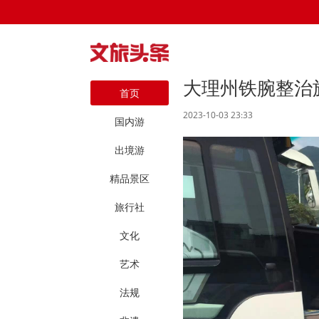
大理州铁腕整治
首页
2023-10-03 23:33
国内游
出境游
精品景区
旅行社
文化
艺术
法规