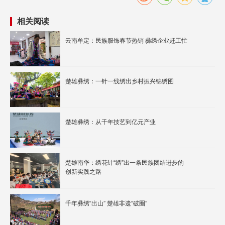
相关阅读
云南牟定：民族服饰春节热销 彝绣企业赶工忙
楚雄彝绣：一针一线绣出乡村振兴锦绣图
楚雄彝绣：从千年技艺到亿元产业
楚雄南华：绣花针“绣”出一条民族团结进步的
创新实践之路
千年彝绣“出山” 楚雄非遗“破圈”