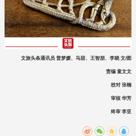
文旅头条通讯员 普梦媛、马甜、王智朋、李晓 文/图
责编 童文文
校对 张楠
审核 华芳
终审 李亚