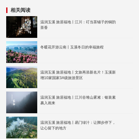
相关阅读
温润玉溪 旅居福地丨江川：叮当茶铺子的铜韵
茶香
冬暖花开游云南丨玉溪冬日的幸福旅程
温润玉溪 旅居福地丨文旅再添新名片！玉溪新
增10家国家3A级旅游景区
温润玉溪 旅居福地丨江川谷堆山雾凇：银装素
裹入画来
温润玉溪 旅居福地丨易门绿汁：让脚步停下，
让心留下的地方